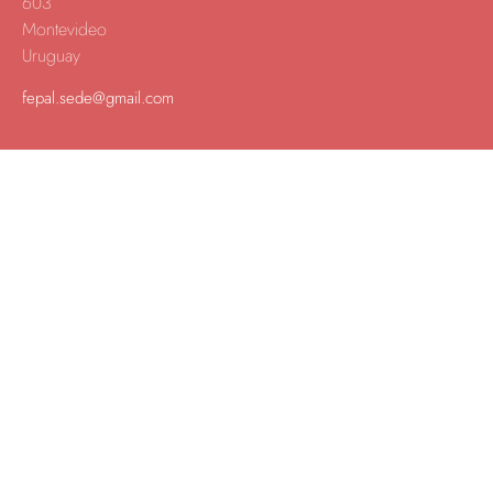
603
Montevideo
Uruguay
fepal.sede@gmail.com