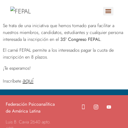
Se trata de una iniciativa que hemos tomado para facilitar a
36° Congreso Latinoamericano de Psicoanálisis
nuestros miembros, candidatos, estudiantes y cualquier persona
interesada la inscripción en el
35º Congreso FEPAL
.
El carné FEPAL permite a los interesados pagar la cuota de
inscripción en 8 plazos.
¡Te esperamos!
aquí
Inscríbete
Federación Psicoanalítica
de América Latina
Luis B. Cavia 2640 apto.